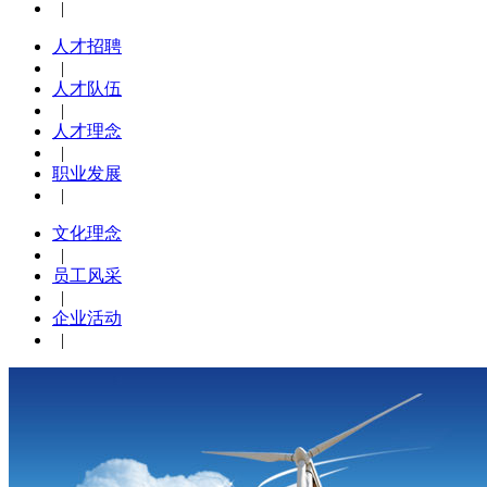
|
人才招聘
|
人才队伍
|
人才理念
|
职业发展
|
文化理念
|
员工风采
|
企业活动
|