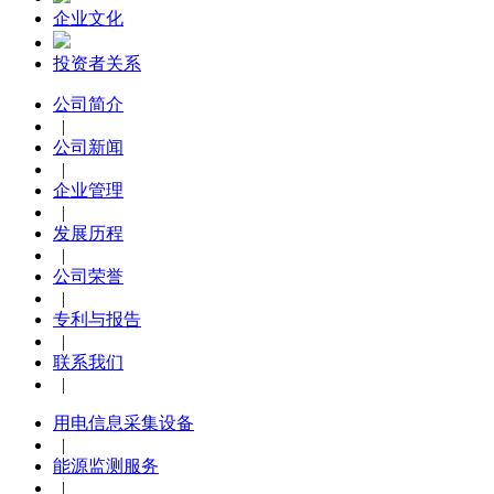
企业文化
投资者关系
公司简介
|
公司新闻
|
企业管理
|
发展历程
|
公司荣誉
|
专利与报告
|
联系我们
|
用电信息采集设备
|
能源监测服务
|