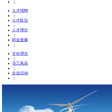
|
人才招聘
|
人才队伍
|
人才理念
|
职业发展
|
文化理念
|
员工风采
|
企业活动
|