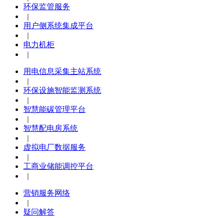
环保监管服务
|
用户侧系统集成平台
|
电力机柜
|
用电信息采集主站系统
|
环保设施智能监测系统
|
智慧能碳管理平台
|
智慧配电房系统
|
虚拟电厂数据服务
|
工商业储能调控平台
|
营销服务网络
|
疑问解答