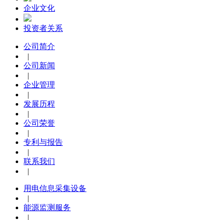
企业文化
投资者关系
公司简介
|
公司新闻
|
企业管理
|
发展历程
|
公司荣誉
|
专利与报告
|
联系我们
|
用电信息采集设备
|
能源监测服务
|