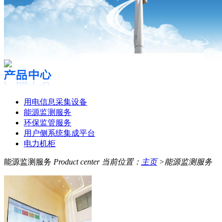
用电信息采集设备
能源监测服务
环保监管服务
用户侧系统集成平台
电力机柜
能源监测服务
Product center
当前位置：
主页
>能源监测服务