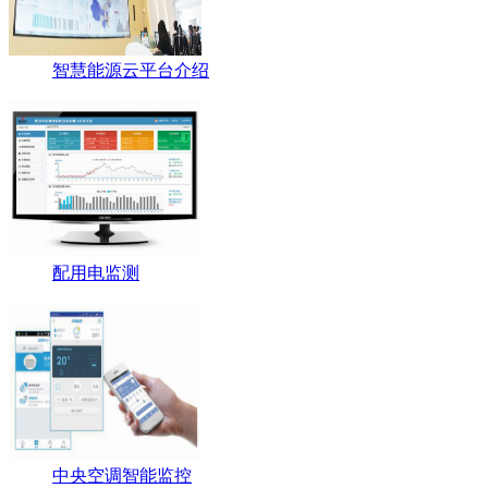
智慧能源云平台介绍
配用电监测
中央空调智能监控