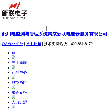
配用电监测与管理系统
南京新联电能云服务有限公司
OA办公平台
|
员工邮箱
| 技术支持热线：400-881-8170
首 页
关于新联
产品中心
典型系统
服务支持
人力资源