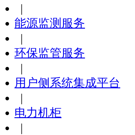
|
能源监测服务
|
环保监管服务
|
用户侧系统集成平台
|
电力机柜
|