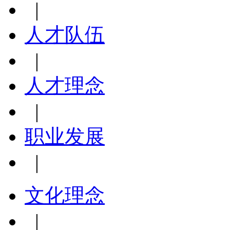
|
人才队伍
|
人才理念
|
职业发展
|
文化理念
|