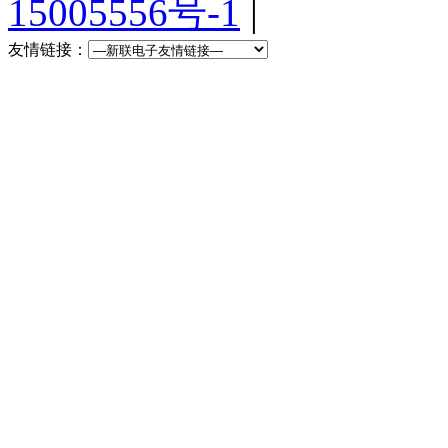
15005556号-1
|
友情链接：