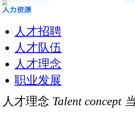
人才招聘
人才队伍
人才理念
职业发展
人才理念
Talent concept