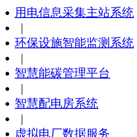
用电信息采集主站系统
|
环保设施智能监测系统
|
智慧能碳管理平台
|
智慧配电房系统
|
虚拟电厂数据服务