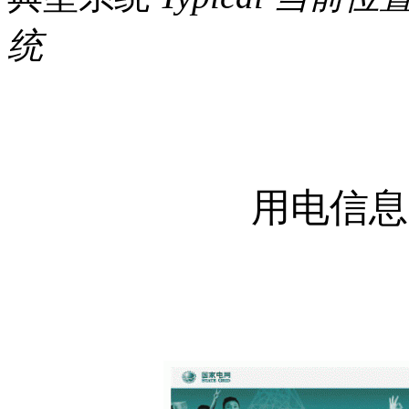
统
用电信息