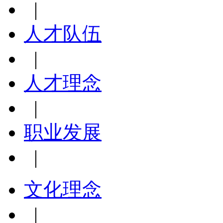
|
人才队伍
|
人才理念
|
职业发展
|
文化理念
|