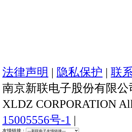
法律声明
|
隐私保护
|
联
南京新联电子股份有限公
XLDZ CORPORATION All R
15005556号-1
|
友情链接：