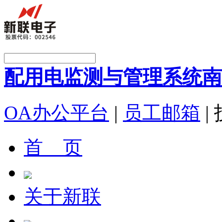
配用电监测与管理系统
南
OA办公平台
|
员工邮箱
|
首 页
关于新联