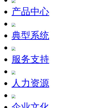
产品中心
典型系统
服务支持
人力资源
企业文化