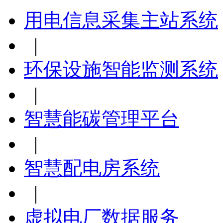
用电信息采集主站系统
|
环保设施智能监测系统
|
智慧能碳管理平台
|
智慧配电房系统
|
虚拟电厂数据服务