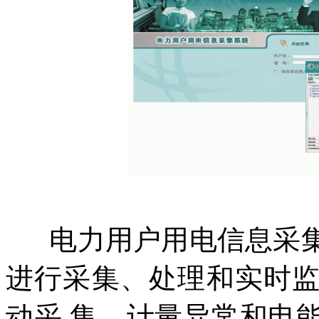
电力用户用电信息采
进行采集、处理和实时
动采 集、计量异常和电