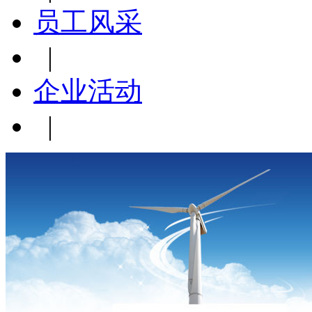
员工风采
|
企业活动
|