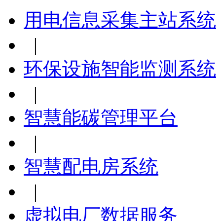
用电信息采集主站系统
|
环保设施智能监测系统
|
智慧能碳管理平台
|
智慧配电房系统
|
虚拟电厂数据服务