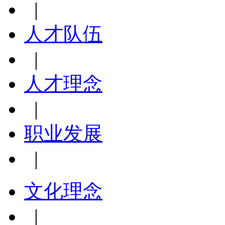
|
人才队伍
|
人才理念
|
职业发展
|
文化理念
|