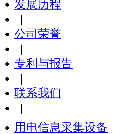
发展历程
|
公司荣誉
|
专利与报告
|
联系我们
|
用电信息采集设备