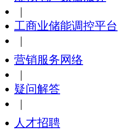
|
工商业储能调控平台
|
营销服务网络
|
疑问解答
|
人才招聘