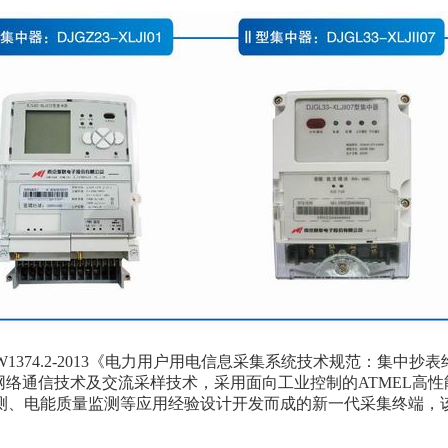
74.2-2013《电力用户用电信息采集系统技术规范：集中抄表终端
通信技术及交流采样技术，采用面向工业控制的ATMEL高性能32位嵌
变监测、电能质量监测等应用经验设计开发而成的新一代采集终端