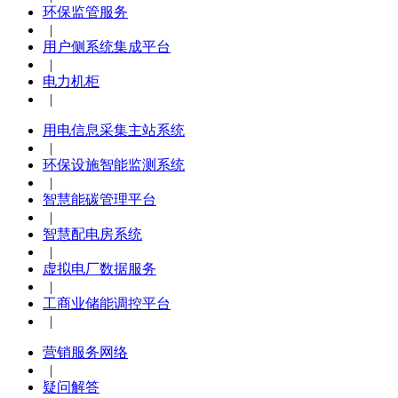
环保监管服务
|
用户侧系统集成平台
|
电力机柜
|
用电信息采集主站系统
|
环保设施智能监测系统
|
智慧能碳管理平台
|
智慧配电房系统
|
虚拟电厂数据服务
|
工商业储能调控平台
|
营销服务网络
|
疑问解答