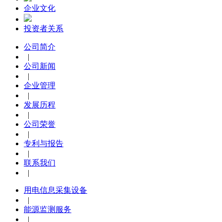
企业文化
投资者关系
公司简介
|
公司新闻
|
企业管理
|
发展历程
|
公司荣誉
|
专利与报告
|
联系我们
|
用电信息采集设备
|
能源监测服务
|