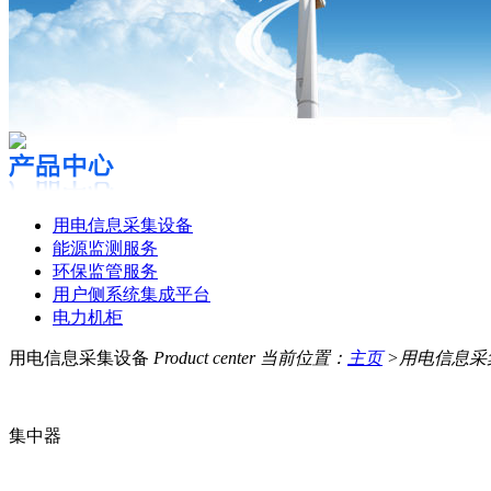
用电信息采集设备
能源监测服务
环保监管服务
用户侧系统集成平台
电力机柜
用电信息采集设备
Product center
当前位置：
主页
>用电信息采
集中器