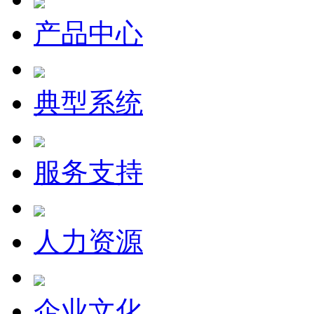
产品中心
典型系统
服务支持
人力资源
企业文化