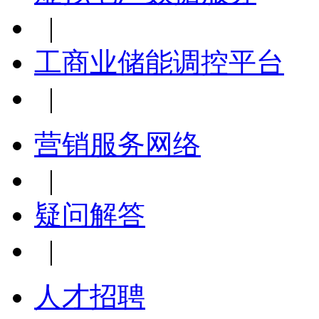
|
工商业储能调控平台
|
营销服务网络
|
疑问解答
|
人才招聘