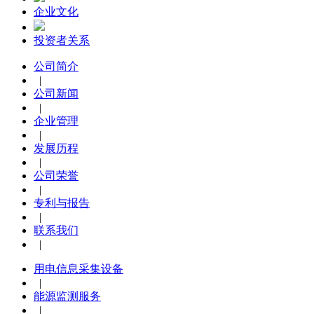
企业文化
投资者关系
公司简介
|
公司新闻
|
企业管理
|
发展历程
|
公司荣誉
|
专利与报告
|
联系我们
|
用电信息采集设备
|
能源监测服务
|