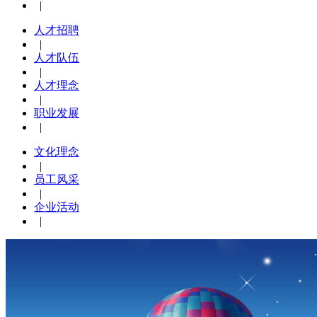
|
人才招聘
|
人才队伍
|
人才理念
|
职业发展
|
文化理念
|
员工风采
|
企业活动
|