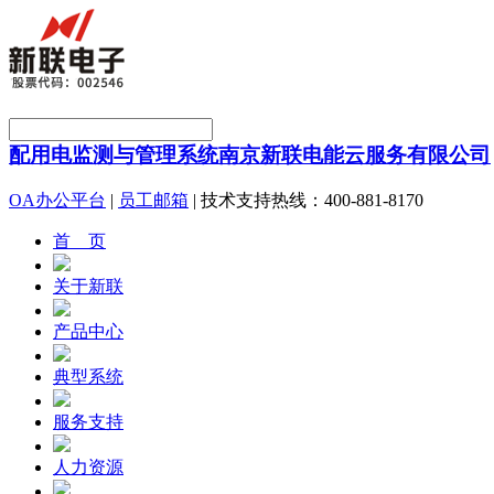
配用电监测与管理系统
南京新联电能云服务有限公司
OA办公平台
|
员工邮箱
| 技术支持热线：400-881-8170
首 页
关于新联
产品中心
典型系统
服务支持
人力资源