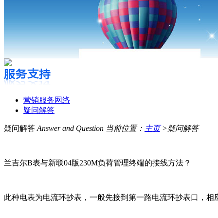
营销服务网络
疑问解答
疑问解答
Answer and Question
当前位置：
主页
>疑问解答
兰吉尔B表与新联04版230M负荷管理终端的接线方法？
此种电表为电流环抄表，一般先接到第一路电流环抄表口，相应的