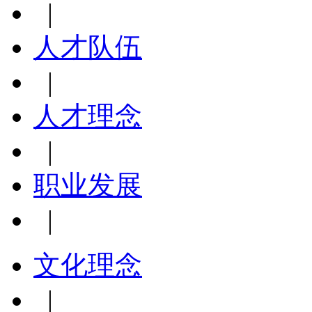
|
人才队伍
|
人才理念
|
职业发展
|
文化理念
|