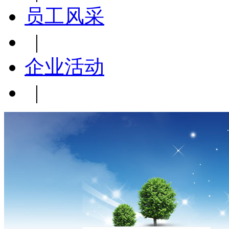
员工风采
|
企业活动
|