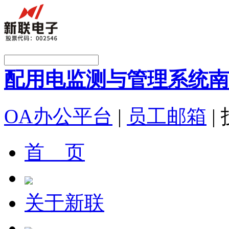
配用电监测与管理系统
南
OA办公平台
|
员工邮箱
|
首 页
关于新联