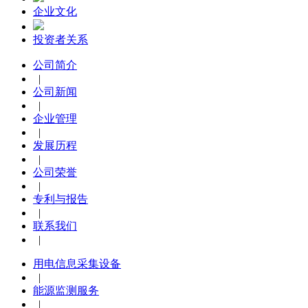
企业文化
投资者关系
公司简介
|
公司新闻
|
企业管理
|
发展历程
|
公司荣誉
|
专利与报告
|
联系我们
|
用电信息采集设备
|
能源监测服务
|