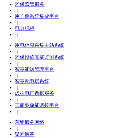
环保监管服务
|
用户侧系统集成平台
|
电力机柜
|
用电信息采集主站系统
|
环保设施智能监测系统
|
智慧能碳管理平台
|
智慧配电房系统
|
虚拟电厂数据服务
|
工商业储能调控平台
|
营销服务网络
|
疑问解答