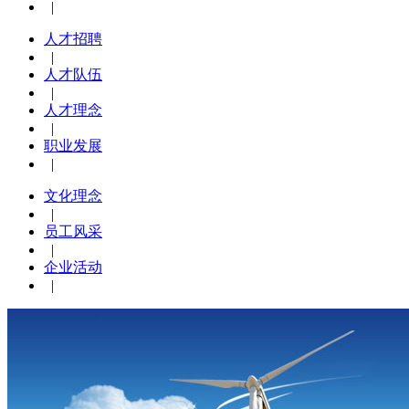
|
人才招聘
|
人才队伍
|
人才理念
|
职业发展
|
文化理念
|
员工风采
|
企业活动
|