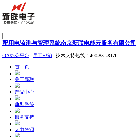
配用电监测与管理系统
南京新联电能云服务有限公司
OA办公平台
|
员工邮箱
| 技术支持热线：400-881-8170
首 页
关于新联
产品中心
典型系统
服务支持
人力资源