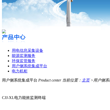
用电信息采集设备
能源监测服务
环保监管服务
用户侧系统集成平台
电力机柜
用户侧系统集成平台
Product center
当前位置：
主页
>用户侧系
CJJ-XL电力能效监测终端