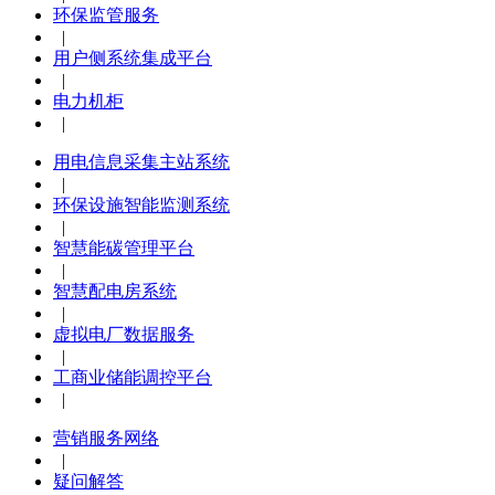
环保监管服务
|
用户侧系统集成平台
|
电力机柜
|
用电信息采集主站系统
|
环保设施智能监测系统
|
智慧能碳管理平台
|
智慧配电房系统
|
虚拟电厂数据服务
|
工商业储能调控平台
|
营销服务网络
|
疑问解答