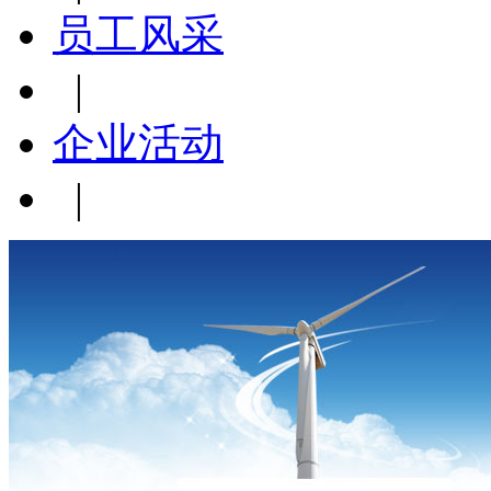
员工风采
|
企业活动
|