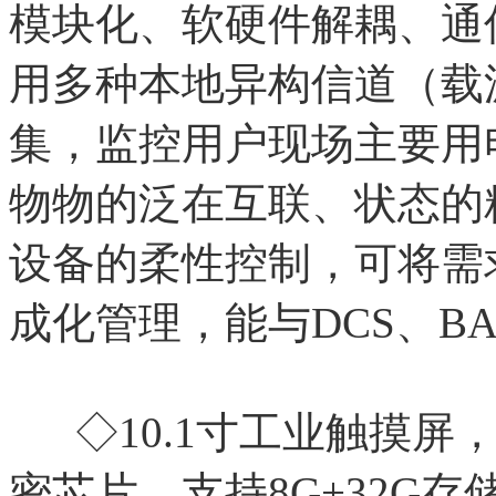
模块化、软硬件解耦、通
用多种本地异构信道（载
集，监控用户现场主要用
物物的泛在互联、状态的
设备的柔性控制，可将需
成化管理，能与DCS、B
◇10.1寸工业触摸屏
密芯片，支持8G+32G存