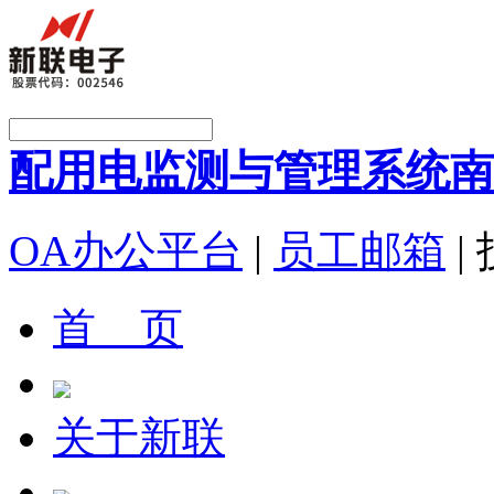
配用电监测与管理系统
南
OA办公平台
|
员工邮箱
|
首 页
关于新联