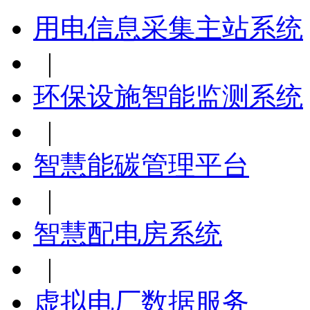
用电信息采集主站系统
|
环保设施智能监测系统
|
智慧能碳管理平台
|
智慧配电房系统
|
虚拟电厂数据服务