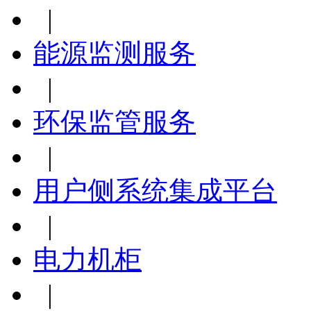
|
能源监测服务
|
环保监管服务
|
用户侧系统集成平台
|
电力机柜
|