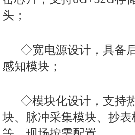
头；
◇宽电源设计，具备后
感知模块；
◇模块化设计，支持热
块、脉冲采集模块、抄表模块
等，现场按需配置。