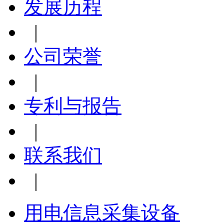
发展历程
|
公司荣誉
|
专利与报告
|
联系我们
|
用电信息采集设备