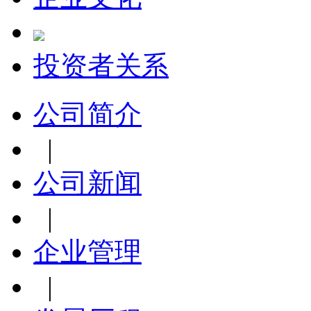
投资者关系
公司简介
|
公司新闻
|
企业管理
|