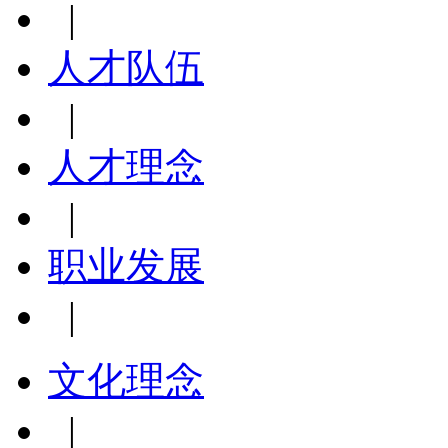
|
人才队伍
|
人才理念
|
职业发展
|
文化理念
|