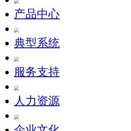
产品中心
典型系统
服务支持
人力资源
企业文化