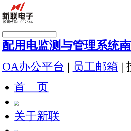
配用电监测与管理系统
南
OA办公平台
|
员工邮箱
|
首 页
关于新联