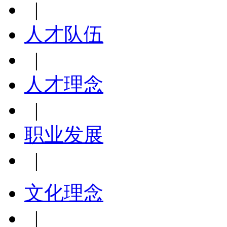
|
人才队伍
|
人才理念
|
职业发展
|
文化理念
|