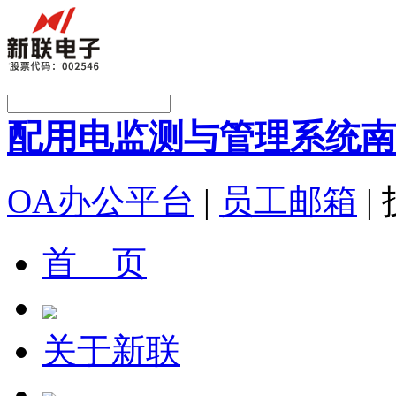
配用电监测与管理系统
南
OA办公平台
|
员工邮箱
|
首 页
关于新联