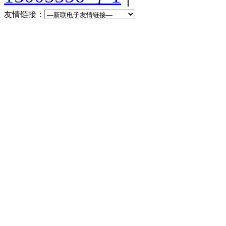
友情链接：