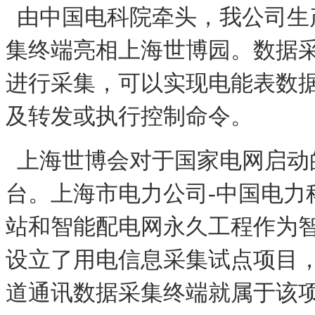
由中国电科院牵头，我公司生产的
集终端亮相上海世博园。数据
进行采集，可以实现电能表数
及转发或执行控制命令。
上海世博会对于国家电网启动
台。上海市电力公司-中国电力
站和智能配电网永久工程作为
设立了用电信息采集试点项目，我
道通讯数据采集终端就属于该