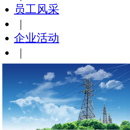
员工风采
|
企业活动
|