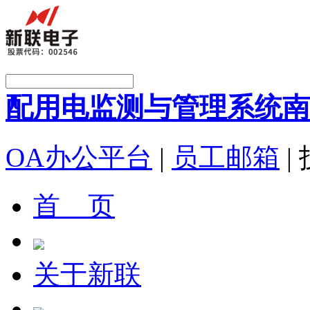
配用电监测与管理系统
南
OA办公平台
|
员工邮箱
|
首 页
关于新联