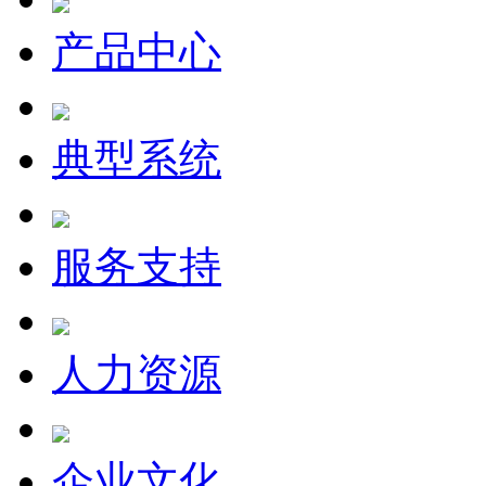
产品中心
典型系统
服务支持
人力资源
企业文化