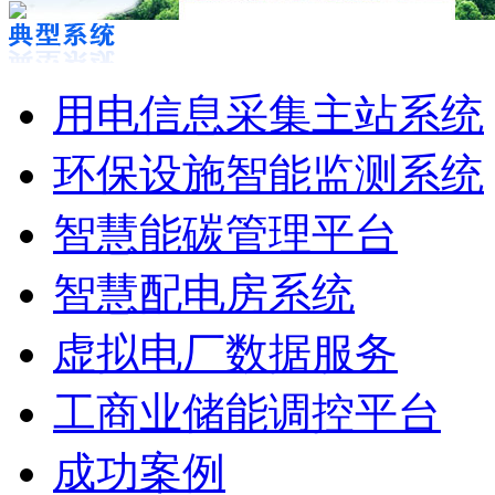
用电信息采集主站系统
环保设施智能监测系统
智慧能碳管理平台
智慧配电房系统
虚拟电厂数据服务
工商业储能调控平台
成功案例