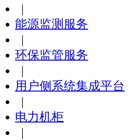
|
能源监测服务
|
环保监管服务
|
用户侧系统集成平台
|
电力机柜
|