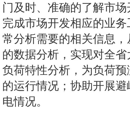
门及时、准确的了解市场
完成市场开发相应的业务
常分析需要的相关信息，
的数据分析，实现对全省
负荷特性分析，为负荷预
的运行情况；协助开展避
电情况。